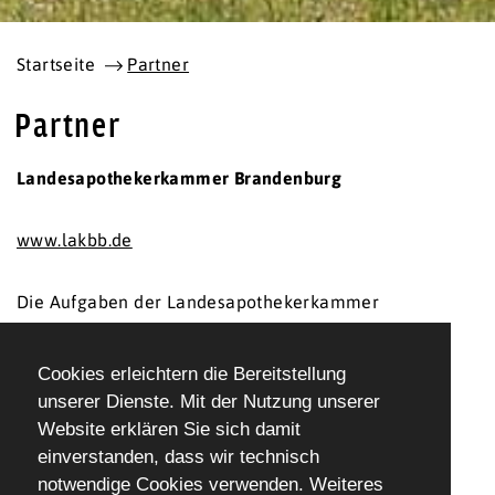
Startseite
Partner
Partner
Landesapothekerkammer Brandenburg
www.lakbb.de
Die Aufgaben der Landesapothekerkammer
Brandenburg
Die Landesapothekerkammer Brandenburg ist eine
Cookies erleichtern die Bereitstellung
Körperschaft des öffentlichen Rechts mit Sitz in
unserer Dienste. Mit der Nutzung unserer
Potsdam. Sie vertritt die beruflichen Belange der
Website erklären Sie sich damit
Mitglieder im Rahmen der geltenden Gesetze und
einverstanden, dass wir technisch
notwendige Cookies verwenden. Weiteres
verwaltet die Angelegenheiten der Mitglieder in