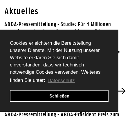
Aktuelles
ABDA-Pressemitteilung - Studie: Für 4 Millionen
Menschen mehr als 6 Kilometer bis zur nächsten
Apotheke
Cookies erleichtern die Bereitstellung
unserer Dienste. Mit der Nutzung unserer
Mehr als 4 Millionen Bürgerinnen und Bürger müssen
Website erklären Sie sich damit
mehr als 6 Kilometer bis zur nächsten Apotheke
einverstanden, dass wir technisch
zurücklegen. Damit leben 4,9 Prozent der 82,6
notwendige Cookies verwenden. Weiteres
Millionen Menschen in Deutschland in einer mit
finden Sie unter:
Datenschutz
Arzneimitteln schwach versorgten Region.
Schließen
ABDA-Pressemitteilung - ABDA-Präsident Preis zum
Apothekenhonorar: Koalitionsvertrag wird endlich
umgesetzt